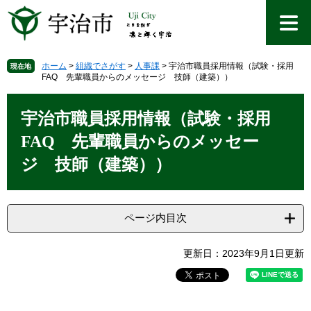
ペ
メ
ー
ニ
ジ
ュ
の
ー
先
を
ホーム
>
組織でさがす
>
人事課
>
宇治市職員採用情報（試験・採用
現在地
FAQ 先輩職員からのメッセージ 技師（建築））
頭
飛
で
ば
本
す
し
文
宇治市職員採用情報（試験・採用
。
て
本
FAQ 先輩職員からのメッセー
文
ジ 技師（建築））
へ
ページ内目次
更新日：2023年9月1日更新