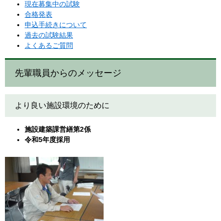
現在募集中の試験
合格発表
申込手続きについて
過去の試験結果
よくあるご質問
先輩職員からのメッセージ
より良い施設環境のために
施設建築課営繕第2係
令和5年度採用