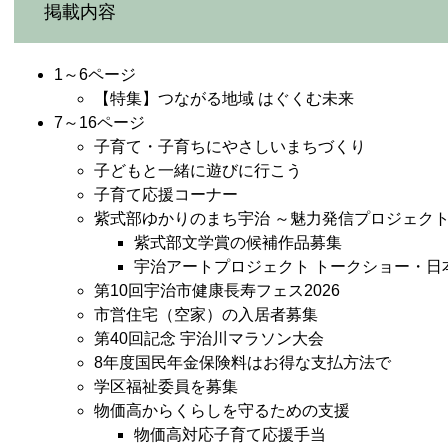
​掲載内容
1～6ページ
【特集】つながる地域 はぐくむ未来
7～16ページ
子育て・子育ちにやさしいまちづくり
子どもと一緒に遊びに行こう
子育て応援コーナー
紫式部ゆかりのまち宇治 ～魅力発信プロジェク
紫式部文学賞の候補作品募集
宇治アートプロジェクト トークショー・日
第10回宇治市健康長寿フェス2026
市営住宅（空家）の入居者募集
第40回記念 宇治川マラソン大会
8年度国民年金保険料はお得な支払方法で
学区福祉委員を募集
物価高からくらしを守るための支援
物価高対応子育て応援手当