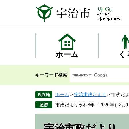
ペ
メ
ー
ニ
ジ
ュ
の
ー
先
を
頭
飛
で
ば
す
し
ホーム
く
。
て
本
文
キーワード検索
へ
ホーム
>
宇治市政だより
>
市政だよ
現在地
市政だより令和8年（2026年）2月
宇治市政だより