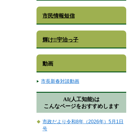
市民情報短信
輝け!!宇治っ子
動画
市長新春対談動画
AI(人工知能)は
こんなページをおすすめします
市政だより令和8年（2026年）5月1日
号