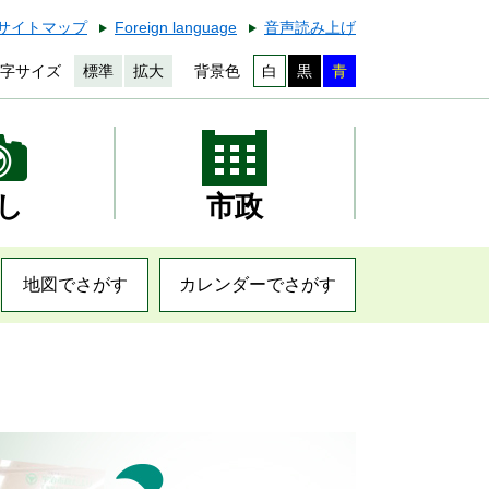
サイトマップ
Foreign language
音声読み上げ
字サイズ
標準
拡大
背景色
白
黒
青
し
市政
地図でさがす
カレンダーでさがす