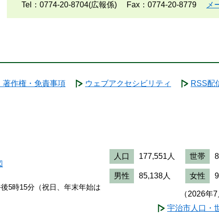
Tel：0774-20-8704(広報係)
Fax：0774-20-8779
メ
・著作権・免責事項
ウェブアクセシビリティ
RSS配
人口
177,551人
世帯
図
男性
85,138人
女性
午後5時15分（祝日、年末年始は
（2026年
宇治市人口・