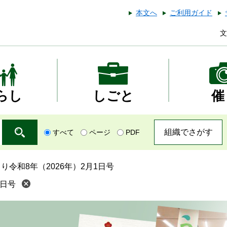
本文へ
ご利用ガイド
文
らし
しごと
催
組織でさがす
すべて
ページ
PDF
り令和8年（2026年）2月1日号
1日号