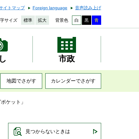
サイトマップ
Foreign language
音声読み上げ
字サイズ
標準
拡大
背景色
白
黒
青
し
市政
地図でさがす
カレンダーでさがす
グポケット」
見つからないときは