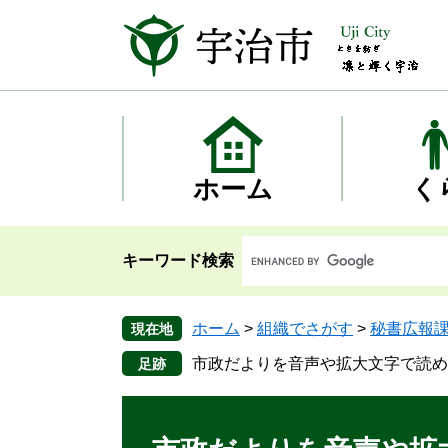
ペ
メ
ー
ニ
ジ
ュ
の
ー
先
を
頭
飛
で
ば
す
し
ホーム
く
。
て
本
文
キーワード検索
へ
ホーム
>
組織でさがす
>
秘書広報
現在地
市政だよりを音声や拡大文字で読め
本
文