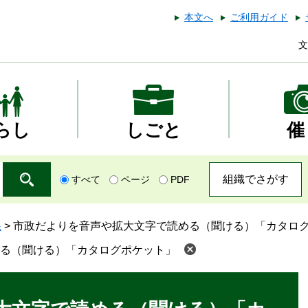
本文へ
ご利用ガイド
文
らし
しごと
催
組織でさがす
すべて
ページ
PDF
課
>
市政だよりを音声や拡大文字で読める（聞ける）「カタロ
る（聞ける）「カタログポケット」