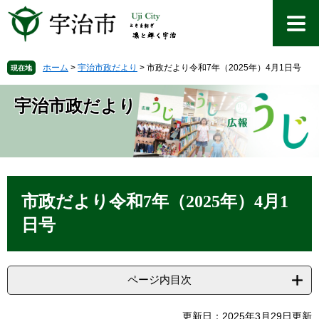
ペ
メ
ー
ニ
ジ
ュ
の
ー
先
を
ホーム
>
宇治市政だより
>
市政だより令和7年（2025年）4月1日号
現在地
頭
飛
で
ば
宇治市政だより
す
し
。
て
本
文
へ
本
文
市政だより令和7年（2025年）4月1
日号
ページ内目次
更新日：2025年3月29日更新