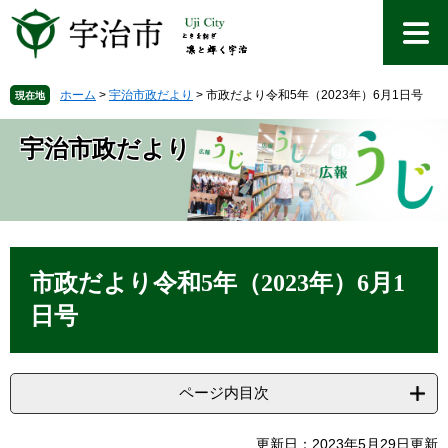
ペ
メ
ー
ニ
ジ
ュ
の
ー
先
を
ホーム
>
宇治市政だより
>
市政だより令和5年（2023年）6月1日号
現在地
頭
飛
で
ば
宇治市政だより
す
し
。
て
本
文
へ
本
文
市政だより令和5年（2023年）6月1
日号
ページ内目次
更新日：2023年5月29日更新