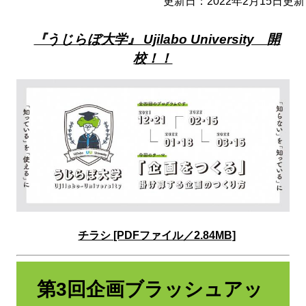
更新日：2022年2月15日更新
『うじらぼ大学』 Ujilabo University 開
校！！
チラシ [PDFファイル／2.84MB]
第3回企画ブラッシュアッ