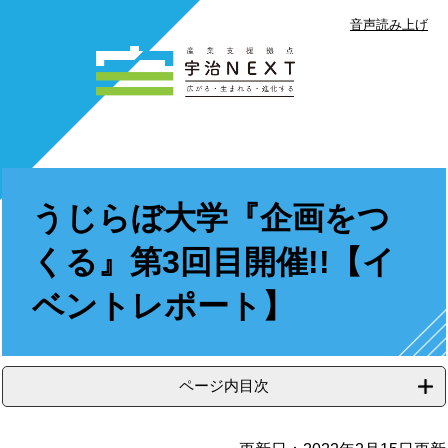
音声読み上げ
ペ
メ
ー
ニ
ジ
ュ
の
ー
先
を
頭
飛
で
本
ば
す
文
し
うじらぼ大学『企画をつ
。
て
本
くる』第3回目開催!!【イ
文
へ
ベントレポート】
ページ内目次