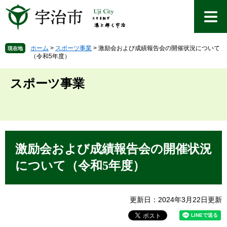
ペ
メ
ー
ニ
ジ
ュ
の
ー
先
を
ホーム
>
スポーツ事業
>
激励会および成績報告会の開催状況について
現在地
（令和5年度）
頭
飛
で
ば
す
し
スポーツ事業
。
て
本
文
へ
本
文
激励会および成績報告会の開催状況
について（令和5年度）
更新日：2024年3月22日更新