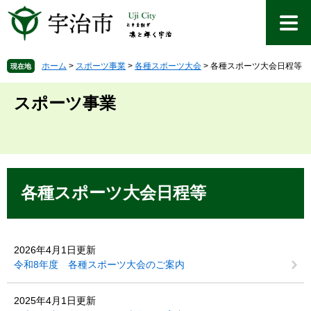
ペ
メ
ー
ニ
ジ
ュ
の
ー
先
を
ホーム
>
スポーツ事業
>
各種スポーツ大会
>
各種スポーツ大会日程等
現在地
頭
飛
で
ば
スポーツ事業
す
し
。
て
本
文
へ
本
文
各種スポーツ大会日程等
2026年4月1日更新
令和8年度 各種スポーツ大会のご案内
2025年4月1日更新