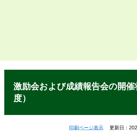
本
文
激励会および成績報告会の開催
度）
印刷ページ表示
更新日：20