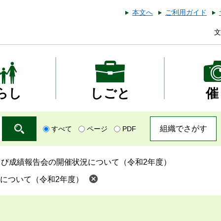
本文へ
ご利用ガイド
文
らし
しごと
催
組織でさがす
すべて
ページ
PDF
よび成績報告会の開催状況について（令和2年度）
について（令和2年度）