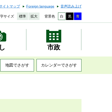
サイトマップ
Foreign language
音声読み上げ
字サイズ
標準
拡大
背景色
白
黒
青
し
市政
地図でさがす
カレンダーでさがす