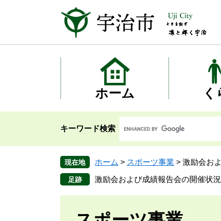
ペ
メ
ー
ニ
ジ
ュ
の
ー
先
を
頭
飛
で
ば
す
し
ホーム
く
。
て
本
文
キーワード検索
へ
ホーム
>
スポーツ事業
>
激励会お
現在地
激励会および成績報告会の開催状況
スポーツ事業