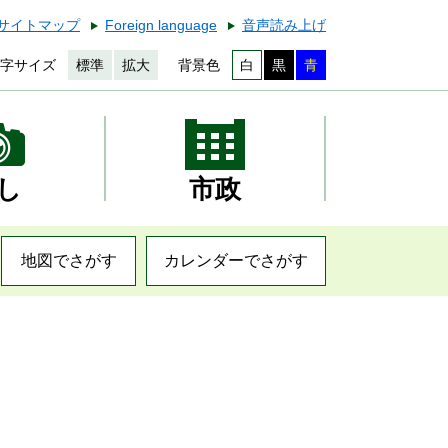
サイトマップ
Foreign language
音声読み上げ
字サイズ
標準
拡大
背景色
白
黒
青
し
市政
地図でさがす
カレンダーでさがす