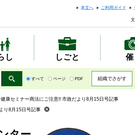
本文へ
ご利用ガイド
文
らし
しごと
催
組織でさがす
すべて
ページ
PDF
>
健康セミナー商法にご注意!! 市政だより8月15日号記事
より8月15日号記事
ンター