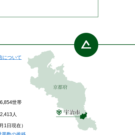
信について
86,854世帯
92,413人
7月1日現在）
世帯数の推移