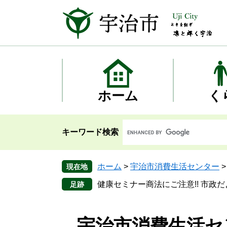
ペ
メ
ー
ニ
ジ
ュ
の
ー
先
を
頭
飛
で
ば
す
し
ホーム
く
。
て
本
文
キーワード検索
へ
ホーム
>
宇治市消費生活センター
現在地
健康セミナー商法にご注意!! 市政だ
宇治市消費生活セ