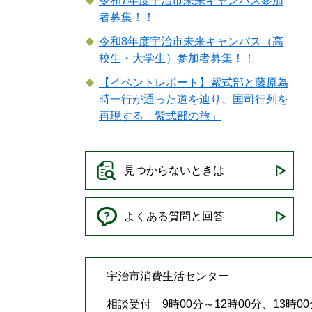
令和7年度宇治市未来キャンパス参加
者募集！！
令和8年度宇治市未来キャンパス（高
校生・大学生）参加者募集！！
【イベントレポート】紫式部と藤原為
時一行が通った道を辿り、国司行列を
再現する「紫式部の旅」
見つからないときは
よくある質問と回答
宇治市消費生活センター
相談受付 9時00分～12時00分、13時00