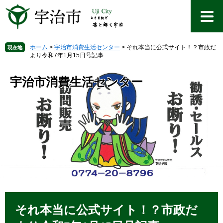
ペ
メ
ー
ニ
ジ
ュ
の
ー
先
を
ホーム
>
宇治市消費生活センター
>
それ本当に公式サイト！？市政だ
現在地
より令和7年1月15日号記事
頭
飛
で
ば
す
し
宇治市消費生活センター
。
て
本
文
へ
本
文
それ本当に公式サイト！？市政だ