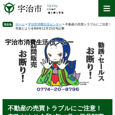
ペ
メ
ー
ニ
ジ
ュ
の
ー
先
を
ホーム
>
宇治市消費生活センター
>
不動産の売買トラブルにご注意！
現在地
市政だより令和6年12月15日号記事
頭
飛
で
ば
す
し
宇治市消費生活センター
。
て
本
文
へ
本
文
不動産の売買トラブルにご注意！