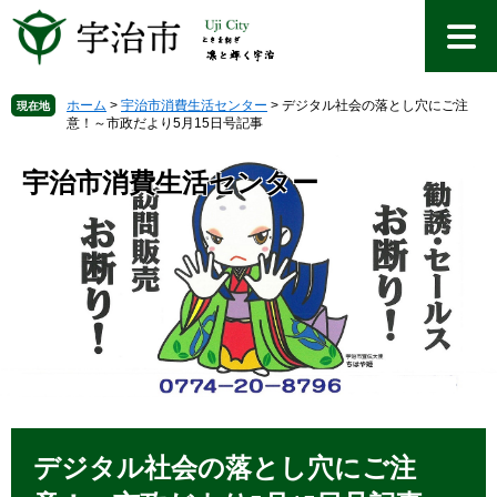
ペ
メ
ー
ニ
ジ
ュ
の
ー
先
を
ホーム
>
宇治市消費生活センター
>
デジタル社会の落とし穴にご注
現在地
意！～市政だより5月15日号記事
頭
飛
で
ば
す
し
宇治市消費生活センター
。
て
本
文
へ
本
文
デジタル社会の落とし穴にご注