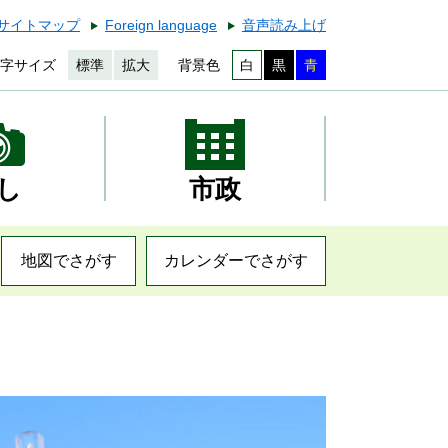
サイトマップ
Foreign language
音声読み上げ
字サイズ
標準
拡大
背景色
白
黒
青
し
市政
地図でさがす
カレンダーでさがす