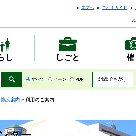
本文へ
ご利用ガイド
文
らし
しごと
催
組織でさがす
すべて
ページ
PDF
>
施設案内
>
利用のご案内
ンター