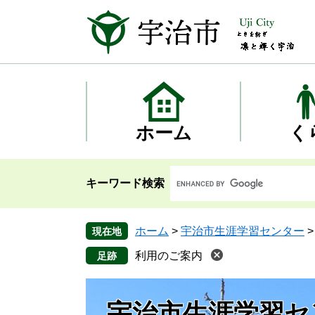
ペ
メ
ー
ニ
ジ
ュ
の
ー
先
を
頭
飛
で
ば
す
し
ホーム
く
。
て
本
文
キーワード検索
へ
ホーム
>
宇治市生涯学習センター
現在地
利用のご案内
宇治市生涯学習セ