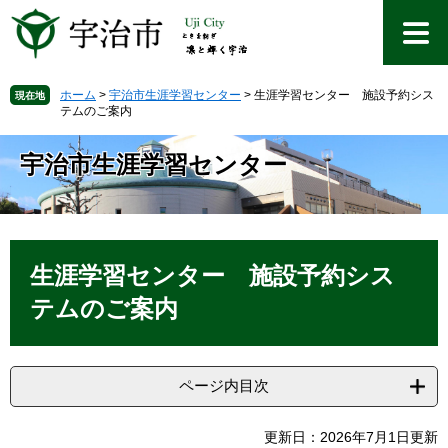
ペ
メ
ー
ニ
ジ
ュ
の
ー
先
を
ホーム
>
宇治市生涯学習センター
>
生涯学習センター 施設予約シス
現在地
テムのご案内
頭
飛
で
ば
す
し
宇治市生涯学習センター
。
て
本
文
へ
本
文
生涯学習センター 施設予約シス
テムのご案内
ページ内目次
更新日：2026年7月1日更新