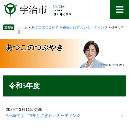
ペ
メ
ー
ニ
ジ
ュ
の
ー
先
を
ホーム
>
あつこのつぶやき
>
市長とにぎわいミーティング
>
令和5年
現在地
度
頭
飛
で
ば
す
し
あつこのつぶやき
。
て
本
文
へ
本
文
令和5年度
2024年3月11日更新
令和5年度 市長とにぎわいミーティング