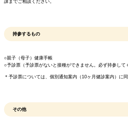
課までご相談ください。
持参するもの
○親子（母子）健康手帳
○予診票（予診票がないと接種ができません。必ず持参して
＊予診票については、個別通知案内（10ヶ月健診案内）に
その他