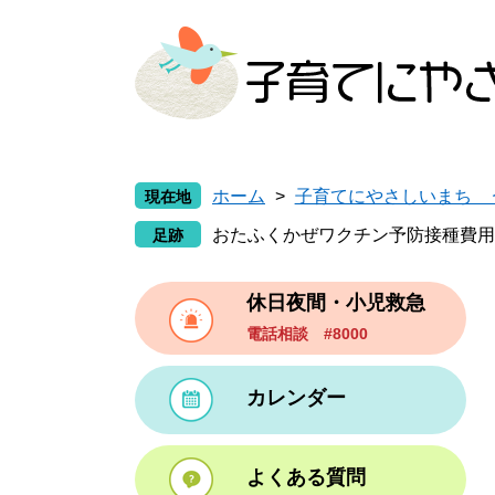
ペ
メ
ー
ニ
ジ
ュ
の
ー
先
を
頭
飛
で
ば
ホーム
>
子育てにやさしいまち 
現在地
す
し
。
て
おたふくかぜワクチン予防接種費用
本
文
休日夜間・小児救急
へ
電話相談 #8000
カレンダー
よくある質問