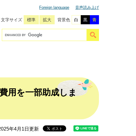
Foreign language
音声読み上げ
文字サイズ
標準
拡大
背景色
白
黒
青
。
費用を一部助成しま
025年4月1日更新