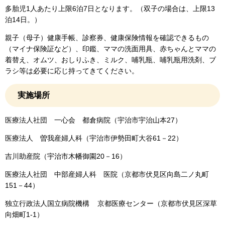
多胎児1人あたり上限6泊7日となります。（双子の場合は、上限13
泊14日。）
親子（母子）健康手帳、診察券、健康保険情報を確認できるもの
（マイナ保険証など）、印鑑、ママの洗面用具、赤ちゃんとママの
着替え、オムツ、おしりふき、ミルク、哺乳瓶、哺乳瓶用洗剤、ブ
ラシ等は必要に応じ持ってきてください。
実施場所
医療法人社団 一心会 都倉病院（宇治市宇治山本27）
医療法人 曽我産婦人科（宇治市伊勢田町大谷61－22）
吉川助産院（宇治市木幡御園20－16）
医療法人社団 中部産婦人科 医院（京都市伏見区向島二ノ丸町
151－44）
独立行政法人国立病院機構 京都医療センター（京都市伏見区深草
向畑町1-1）