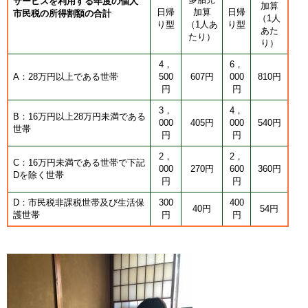
サービスを利用する年度の個人
加算
日帰
加算
日帰
市民税の所得割額の合計
（1人
り型
（1人あ
り型
あた
たり）
り）
4，
6，
A：28万円以上である世帯
500
607円
000
810円
円
円
3，
4，
B：16万円以上28万円未満である
000
405円
000
540円
世帯
円
円
2，
2，
C：16万円未満である世帯で下記
000
270円
600
360円
Dを除く世帯
円
円
D：市民税非課税世帯及び生活保
300
400
40円
54円
護世帯
円
円