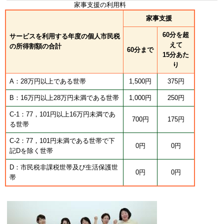
家事支援の利用料
家事支援
60分を超
サービスを利用する年度の個人市民税
えて
の所得割額の合計
60分まで
15分あた
り
A：28万円以上である世帯
1,500円
375円
B：16万円以上28万円未満である世帯
1,000円
250円
C-1：77，101円以上16万円未満であ
700円
175円
る世帯
C-2：77，101円未満である世帯で下
0円
0円
記Dを除く世帯
D：市民税非課税世帯及び生活保護世
0円
0円
帯