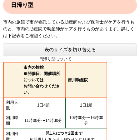
日帰り型
市内の旅館で市が委託している助産師および保育士がケアを行うも
のと、市内の助産院で助産師がケアを行うものがあります。詳しく
は下記表をご確認ください。
表のサイズを切り替える
日帰り型について
市内の旅館
※開催日、開催場所
については
吉川助産院
お問い合わせくださ
い。
利用人
1日4組
1日1組
数
利用時
10時00分〜16時00
11時00分〜14時30分
間
分
児1人につき2回まで
利用回
数
多胎児1人あたり上限2日となります。