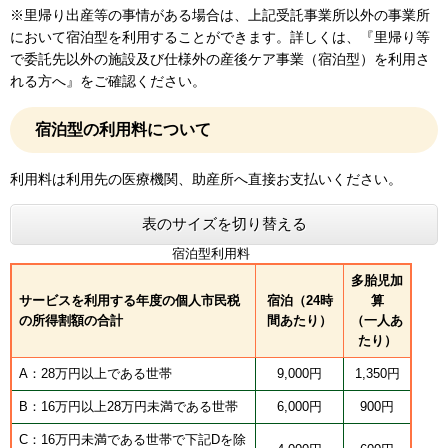
※里帰り出産等の事情がある場合は、上記受託事業所以外の事業所
において宿泊型を利用することができます。詳しくは、『里帰り等
で委託先以外の施設及び仕様外の産後ケア事業（宿泊型）を利用さ
れる方へ』をご確認ください。
宿泊型の利用料について
利用料は利用先の医療機関、助産所へ直接お支払いください。
表のサイズを切り替える
宿泊型利用料
多胎児加
サービスを利用する年度の個人市民税
宿泊（24時
算
の所得割額の合計
間あたり）
（一人あ
たり）
A：28万円以上である世帯
9,000円
1,350円
B：16万円以上28万円未満である世帯
6,000円
900円
C：16万円未満である世帯で下記Dを除