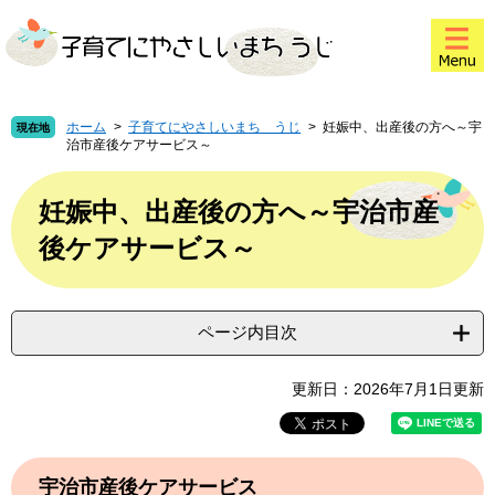
ペ
メ
このページの本文へ
ー
ニ
ジ
ュ
の
ー
先
を
頭
飛
ホーム
>
子育てにやさしいまち うじ
>
妊娠中、出産後の方へ～宇
現在地
治市産後ケアサービス～
で
ば
す
し
本
。
て
文
妊娠中、出産後の方へ～宇治市産
本
後ケアサービス～
文
へ
ページ内目次
更新日：2026年7月1日更新
宇治市産後ケアサービス