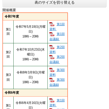
表のサイズを切り替える
開催概要
令和7年度
第1回
令和7年5月19日(月曜
資料
第1
日)
回
第1回
18時～20時
会議録
第2回
令和7年10月23日(木
資料
第2
曜日)
回
第2回
18時～20時
会議録
第3回
令和8年3月9日(月曜
第3
資料
日)
回
第3回
18時～20時
会議録
令和6年度
第1回
令和6年4月16日(火曜
資料
第1
日)