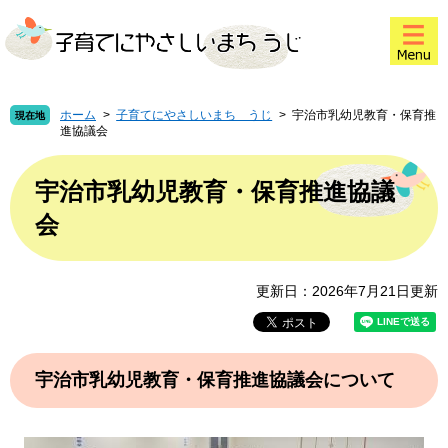
ペ
メ
このページの本文へ
ー
ニ
ジ
ュ
の
ー
先
を
頭
飛
ホーム
>
子育てにやさしいまち うじ
>
宇治市乳幼児教育・保育推
現在地
進協議会
で
ば
す
し
本
。
て
文
宇治市乳幼児教育・保育推進協議
本
会
文
へ
更新日：2026年7月21日更新
宇治市乳幼児教育・保育推進協議会について