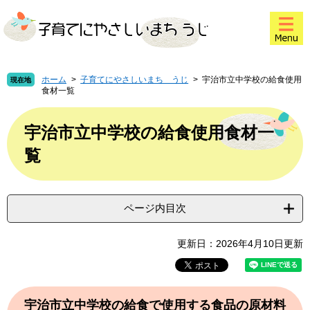
ペ
メ
このページの本文へ
ー
ニ
ジ
ュ
の
ー
先
を
頭
飛
ホーム
>
子育てにやさしいまち うじ
>
宇治市立中学校の給食使用
現在地
食材一覧
で
ば
す
し
本
。
て
文
宇治市立中学校の給食使用食材一
本
覧
文
へ
ページ内目次
更新日：2026年4月10日更新
宇治市立中学校の給食で使用する食品の原材料