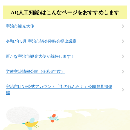
AI(人工知能)は
こんなページをおすすめします
宇治市観光大使
令和7年5月 宇治市議会臨時会提出議案
新たな宇治市観光大使が就任します！
労使交渉情報公開（令和6年度）
宇治市LINE公式アカウント「街のれんらく」公園遊具損傷
編