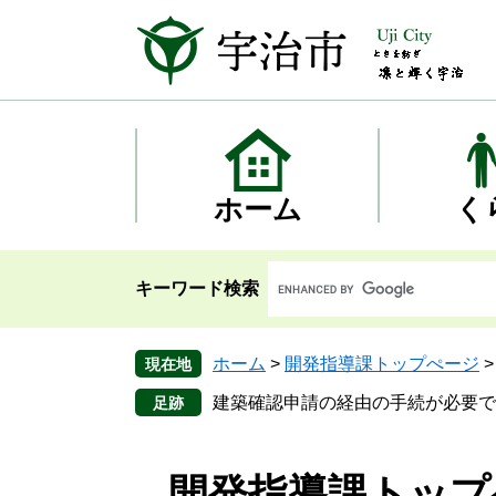
ペ
メ
ー
ニ
ジ
ュ
の
ー
先
を
頭
飛
で
ば
す
し
ホーム
く
。
て
本
文
キーワード検索
へ
ホーム
>
開発指導課トップぺージ
現在地
建築確認申請の経由の手続が必要で
開発指導課トップ