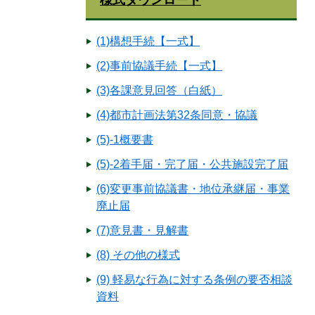
様式ダウンロード
(1)構想手続【一式】
(2)事前協議手続【一式】
(3)各課意見回答（白紙）
(4)都市計画法第32条同意・協議
(5)-1概要書
(5)-2着手届・完了届・公共施設完了届
(6)変更事前協議書・地位承継届・事業
廃止届
(7)意見書・見解書
(8) その他の様式
(9) 軽易な行為に対する条例の要否相談
資料