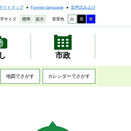
サイトマップ
Foreign language
音声読み上げ
字サイズ
標準
拡大
背景色
白
黒
青
し
市政
地図でさがす
カレンダーでさがす