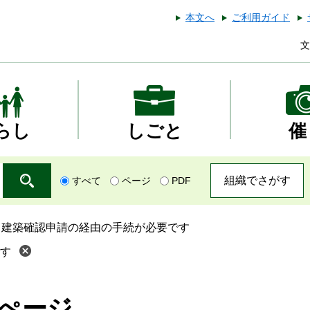
本文へ
ご利用ガイド
文
らし
しごと
催
組織でさがす
すべて
ページ
PDF
>
建築確認申請の経由の手続が必要です
す
ぺージ