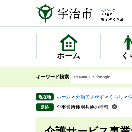
ペ
メ
ー
ニ
ジ
ュ
の
ー
先
を
頭
飛
で
ば
す
し
ホーム
く
。
て
本
文
キーワード検索
へ
ホーム
>
分類でさがす
>
くらし
>
現在地
全事業所種別共通の情報
介護サービス事業