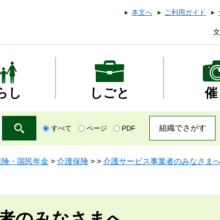
本文へ
ご利用ガイド
文
らし
しごと
催
組織でさがす
すべて
ページ
PDF
保険・国民年金
>
介護保険
>
>
介護サービス事業者のみなさま
者のみなさまへ