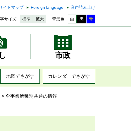
サイトマップ
Foreign language
音声読み上げ
字サイズ
標準
拡大
背景色
白
黒
青
し
市政
地図でさがす
カレンダーでさがす
へ
>
全事業所種別共通の情報