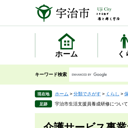
ペ
メ
ー
ニ
ジ
ュ
の
ー
先
を
頭
飛
で
ば
す
し
ホーム
く
。
て
本
文
キーワード検索
へ
ホーム
>
分類でさがす
>
くらし
>
現在地
宇治市生活支援員養成研修について
介護サービス事業