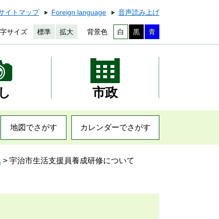
サイトマップ
Foreign language
音声読み上げ
字サイズ
標準
拡大
背景色
白
黒
青
し
市政
地図でさがす
カレンダーでさがす
へ
>
宇治市生活支援員養成研修について