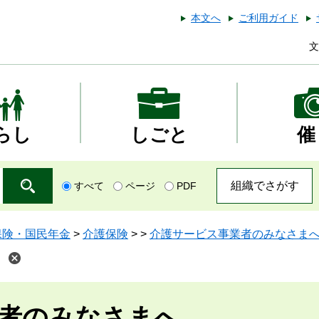
本文へ
ご利用ガイド
文
らし
しごと
催
組織でさがす
すべて
ページ
PDF
保険・国民年金
>
介護保険
>
>
介護サービス事業者のみなさま
者のみなさまへ