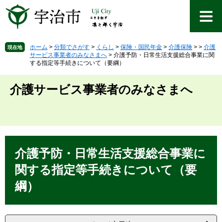
ペ
メ
ー
ニ
ジ
ュ
の
ー
先
を
ホーム
>
分類でさがす
>
くらし
>
保険・国民年金
>
介護保険
>
>
介護
現在地
サービス事業者のみなさまへ
>
介護予防・日常生活支援総合事業に関
頭
飛
する指定等手続きについて（要綱）
で
ば
す
し
介護サービス事業者のみなさまへ
。
て
本
文
へ
本
文
介護予防・日常生活支援総合事業に
関する指定等手続きについて（要
綱）