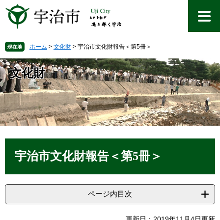
ペ
メ
ー
ニ
ジ
ュ
の
ー
先
を
ホーム
>
文化財
>
宇治市文化財報告＜第5冊＞
現在地
頭
飛
で
ば
文化財
す
し
。
て
本
文
へ
本
文
宇治市文化財報告＜第5冊＞
ページ内目次
更新日：2019年11月4日更新