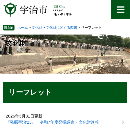
ペ
メ
ー
ニ
ジ
ュ
の
ー
先
を
ホーム
>
文化財
>
文化財に関する図書
>
リーフレット
現在地
頭
飛
で
ば
文化財
す
し
。
て
本
文
へ
本
文
リーフレット
2026年3月31日更新
『発掘宇治’25』 令和7年度発掘調査・文化財速報