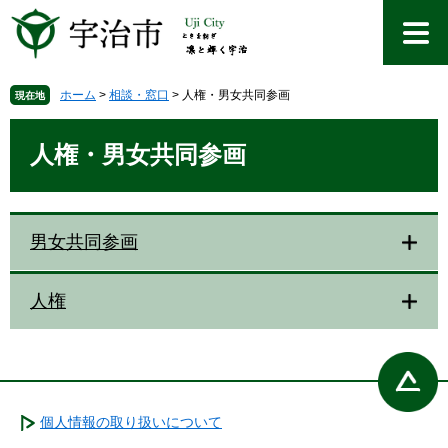
ペ
メ
ー
ニ
ジ
ュ
の
ー
先
を
ホーム
>
相談・窓口
>
人権・男女共同参画
現在地
頭
飛
本
で
ば
文
人権・男女共同参画
す
し
。
て
本
文
男女共同参画
へ
人権
個人情報の取り扱いについて