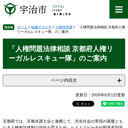
ペ
メ
ー
ニ
ジ
ュ
の
ー
先
を
ホーム
>
組織でさがす
>
人権啓発課
>
「人権問題法律相談 京都府人権
現在地
リーガルレスキュー隊」のご案内
頭
飛
で
ば
本
す
し
文
「人権問題法律相談 京都府人権リ
。
て
本
ーガルレスキュー隊」のご案内
文
へ
ページ内目次
更新日：2026年8月1日更新
京都府では、京都弁護士会と連携して、共生社会の実現の基盤とも
なる人権相談体制の強化を図るため、ヘイトスピーチや部落差別等