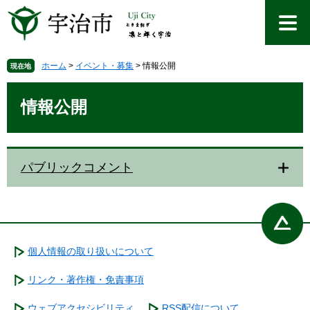
ペ
メ
ー
ニ
ジ
ュ
の
ー
先
を
ホーム
>
イベント・募集
>
情報公開
現在地
頭
飛
本
で
ば
文
情報公開
す
し
。
て
本
文
パブリックコメント
へ
個人情報の取り扱いについて
リンク・著作権・免責事項
ウェブアクセシビリティ
RSS配信について