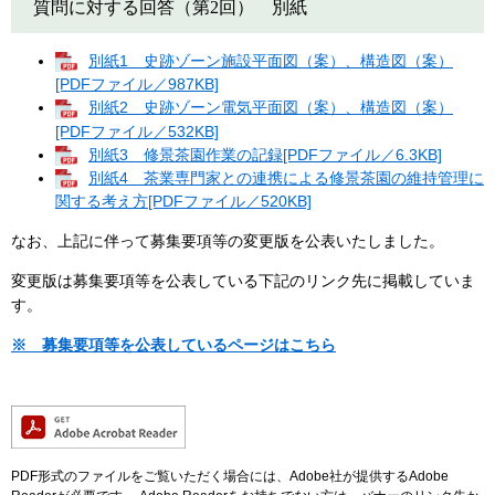
質問に対する回答（第2回） 別紙
別紙1 史跡ゾーン施設平面図（案）、構造図（案）
[PDFファイル／987KB]
別紙2 史跡ゾーン電気平面図（案）、構造図（案）
[PDFファイル／532KB]
別紙3 修景茶園作業の記録[PDFファイル／6.3KB]
別紙4 茶業専門家との連携による修景茶園の維持管理に
関する考え方[PDFファイル／520KB]
なお、上記に伴って募集要項等の変更版を公表いたしました。
変更版は募集要項等を公表している下記のリンク先に掲載していま
す。
※ 募集要項等を公表しているページはこちら
PDF形式のファイルをご覧いただく場合には、Adobe社が提供するAdobe