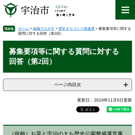
ペ
メ
ー
ニ
ジ
ュ
の
ー
先
を
ホーム
>
組織でさがす
>
歴史まちづくり推進課
>
募集要項等に関する
現在地
質問に対する回答（第2回）
頭
飛
で
ば
本
す
し
文
募集要項等に関する質問に対する
。
て
本
回答（第2回）
文
へ
ページ内目次
更新日：2019年11月5日更新
（仮称）お茶と宇治のまち歴史公園整備運営事