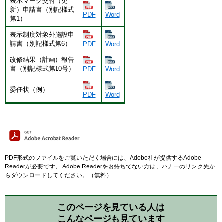
表示マーク交付（更
新）申請書（別記様式
PDF
Word
第1）
表示制度対象外施設申
請書（別記様式第6）
PDF
Word
改修結果（計画）報告
書（別記様式第10号）
PDF
Word
委任状（例）
PDF
Word
PDF形式のファイルをご覧いただく場合には、Adobe社が提供するAdobe
Readerが必要です。
Adobe Readerをお持ちでない方は、バナーのリンク先か
らダウンロードしてください。（無料）
このページを見ている人は
こんなページも見ています