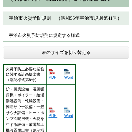
宇治市火災予防規則 （昭和55年宇治市規則第41号）
宇治市火災予防規則に規定する様式
表のサイズを切り替える
火災予防上必要な業務
に関する計画提出書
PDF
Word
（別記様式第5号）
炉・厨房設備・温風暖
房機・ボイラー・給湯
湯沸設備・乾燥設備・
簡易サウナ設備・一般
サウナ設備・ヒートポ
PDF
Word
ンプ冷暖房機・火花を
生ずる設備・放電加工
機設置届出書（別記様