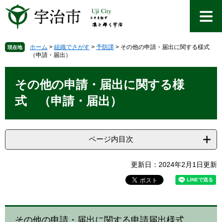
ペ
メ
ー
ニ
ジ
ュ
の
ー
先
を
ホーム
>
組織でさがす
>
予防課
>
その他の申請・届出に関する様式
現在地
（申請・届出）
頭
飛
で
ば
本
す
し
文
その他の申請・届出に関する様
。
て
本
式 （申請・届出）
文
へ
ページ内目次
更新日：2024年2月1日更新
その他の申請・届出に関する申請届出様式