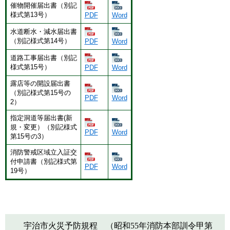
催物開催届出書（別記
様式第13号）
PDF
Word
水道断水・減水届出書
（別記様式第14号）
PDF
Word
道路工事届出書（別記
様式第15号）
PDF
Word
露店等の開設届出書
（別記様式第15号の
PDF
Word
2）
指定洞道等届出書(新
規・変更）（別記様式
PDF
Word
第15号の3）
消防警戒区域立入証交
付申請書（別記様式第
PDF
Word
19号）
​宇治市火災予防規程 （昭和55年消防本部訓令甲第