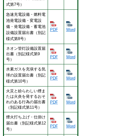
式第7号）
急速充電設備・燃料電
池発電設備・変電設
備・発電設備・蓄電池
PDF
Word
設備設置届出書（別記
様式第8号）
ネオン管灯設備設置届
出書（別記様式第9
PDF
Word
号）
水素ガスを充塡する気
球の設置届出書（別記
PDF
Word
様式第10号）
火災と紛らわしい煙ま
たは火炎を発するおそ
れのある行為の届出書
PDF
Word
（別記様式第11号）
煙火打ち上げ・仕掛け
届出書（別記様式第12
PDF
Word
号）