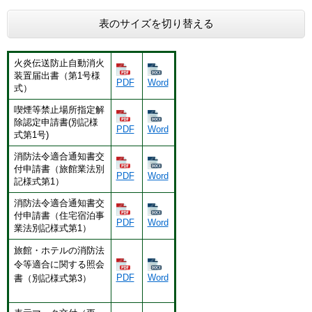
表のサイズを切り替える
火炎伝送防止自動消火
装置届出書（第1号様
PDF
Word
式）
喫煙等禁止場所指定解
除認定申請書(別記様
PDF
Word
式第1号)
消防法令適合通知書交
付申請書（旅館業法別
PDF
Word
記様式第1）
消防法令適合通知書交
付申請書（住宅宿泊事
PDF
Word
業法別記様式第1）
旅館・ホテルの消防法
令等適合に関する照会
PDF
Word
書（別記様式第3）