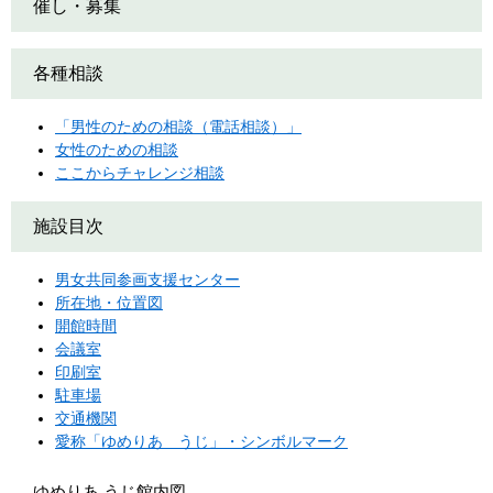
催し・募集
各種相談
「男性のための相談（電話相談）」
女性のための相談
ここからチャレンジ相談
施設目次
男女共同参画支援センター
所在地・位置図
開館時間
会議室
印刷室
駐車場
交通機関
愛称「ゆめりあ うじ」・シンボルマーク
ゆめりあ うじ館内図