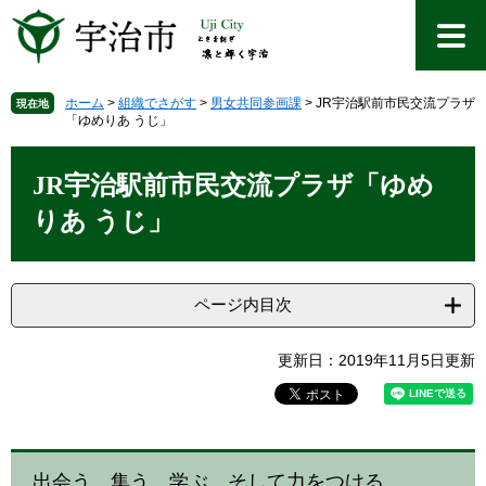
ペ
メ
ー
ニ
ジ
ュ
の
ー
先
を
ホーム
>
組織でさがす
>
男女共同参画課
>
JR宇治駅前市民交流プラザ
現在地
「ゆめりあ うじ」
頭
飛
で
ば
本
す
し
文
JR宇治駅前市民交流プラザ「ゆめ
。
て
本
りあ うじ」
文
へ
ページ内目次
更新日：2019年11月5日更新
出会う 集う 学ぶ そして力をつける