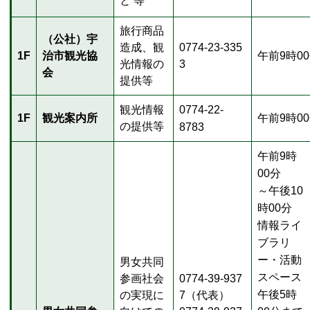
と 等
旅行商品
（公社）宇
造成、観
0774-23-335
1F
治市観光協
午前9時0
光情報の
3
会
提供等
観光情報
0774-22-
1F
観光案内所
午前9時0
の提供等
8783
午前9時
00分
～午後10
時00分
情報ライ
ブラリ
ー・活動
男女共同
スペース
参画社会
0774-39-937
午後5時
の実現に
7（代表）