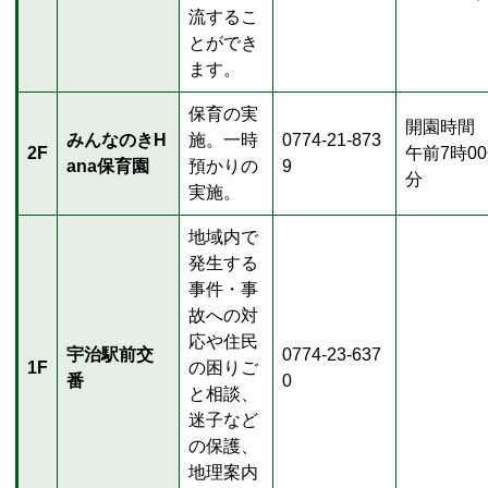
流するこ
とができ
ます。
保育の実
開園時間
みんなのきH
施。一時
0774-21-873
2F
午前7時0
ana保育園
預かりの
9
分
実施。
地域内で
発生する
事件・事
故への対
応や住民
宇治駅前交
0774-23-637
1F
の困りご
番
0
と相談、
迷子など
の保護、
地理案内