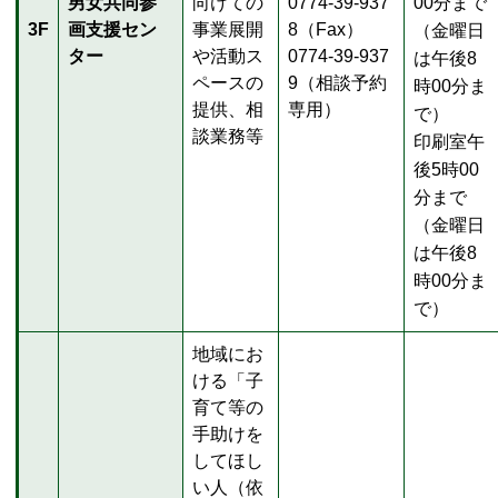
男女共同参
向けての
0774-39-937
00分まで
3F
画支援セン
事業展開
8（Fax）
（金曜日
ター
や活動ス
0774-39-937
は午後8
ペースの
9（相談予約
時00分ま
提供、相
専用）
で）
談業務等
印刷室午
後5時00
分まで
（金曜日
は午後8
時00分ま
で）
地域にお
ける「子
育て等の
手助けを
してほし
い人（依