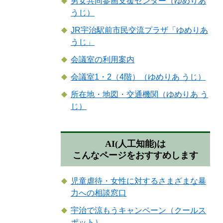
男女共同参画支援センター（ゆめりあ
うじ）
JR宇治駅前市民交流プラザ「ゆめりあ
うじ」
会議室の利用案内
会議室1・2（4階）（ゆめりあ うじ）
所在地・地図・交通機関（ゆめりあ う
じ）
AI(人工知能)は
こんなページをおすすめします
児童虐待・女性に対するさまざまな暴
力への相談窓口
宇治で涼もうキャンペーン（クールス
ポット）