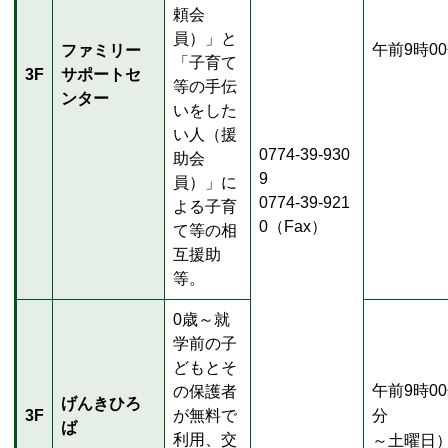
頼会
員）」と
午前9時0
ファミリー
「子育て
3F
サポートセ
等の手伝
ンター
いをした
い人（援
0774-39-930
助会
9
員）」に
0774-39-921
よる子育
0（Fax）
て等の相
互援助
等。
0歳～就
学前の子
どもとそ
午前9時0
の保護者
げんきひろ
3F
が無料で
分 
ば
利用、交
～土曜日