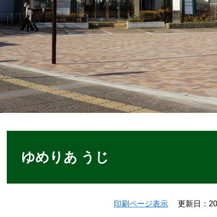
本
文
ゆめりあ うじ
印刷ページ表示
更新日：20