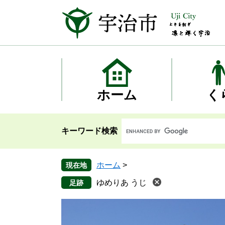
ペ
メ
ー
ニ
ジ
ュ
の
ー
先
を
頭
飛
で
ば
す
し
ホーム
く
。
て
本
文
キーワード検索
へ
ホーム
>
現在地
ゆめりあ うじ