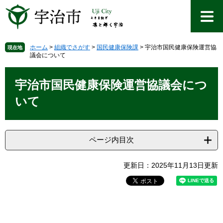
ペ
メ
ー
ニ
ジ
ュ
の
ー
先
を
ホーム
>
組織でさがす
>
国民健康保険課
>
宇治市国民健康保険運営協
現在地
議会について
頭
飛
で
ば
本
す
し
文
宇治市国民健康保険運営協議会につ
。
て
本
いて
文
へ
ページ内目次
更新日：2025年11月13日更新