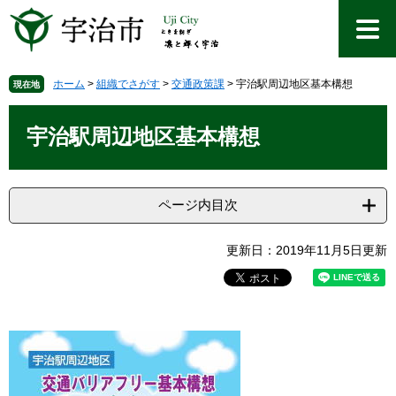
ペ
メ
ー
ニ
ジ
ュ
の
ー
先
を
ホーム
>
組織でさがす
>
交通政策課
>
宇治駅周辺地区基本構想
現在地
頭
飛
本
で
ば
文
宇治駅周辺地区基本構想
す
し
。
て
本
文
ページ内目次
へ
更新日：2019年11月5日更新