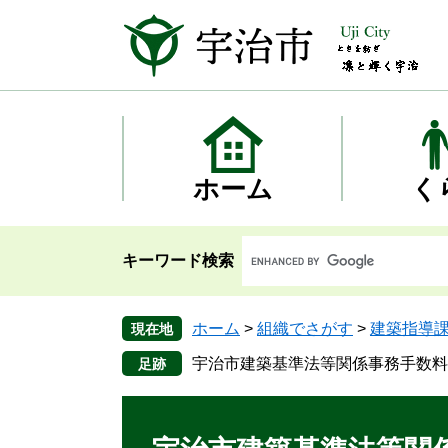
ペ
メ
ー
ニ
ジ
ュ
の
ー
先
を
頭
飛
で
ば
す
し
ホーム
く
。
て
本
文
キーワード検索
へ
ホーム
>
組織でさがす
>
建築指導
現在地
宇治市建築基準法等関係事務手数料
本
文