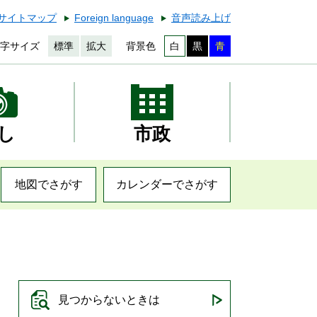
サイトマップ
Foreign language
音声読み上げ
字サイズ
標準
拡大
背景色
白
黒
青
し
市政
地図でさがす
カレンダーでさがす
見つからないときは