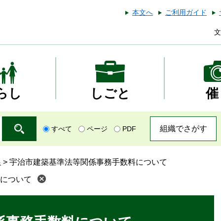
本文へ
ご利用ガイド
文
らし
しごと
催
組織でさがす
すべて
ページ
PDF
課
>
宇治市建築基準法等関係事務手数料について
について