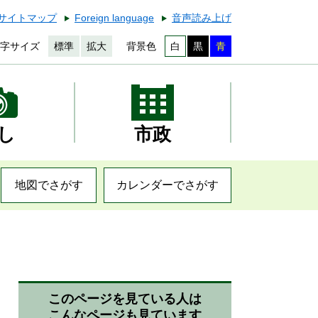
サイトマップ
Foreign language
音声読み上げ
字サイズ
標準
拡大
背景色
白
黒
青
し
市政
地図でさがす
カレンダーでさがす
このページを見ている人は
こんなページも見ています