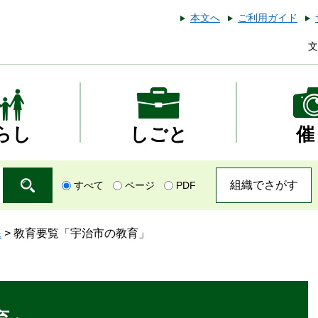
本文へ
ご利用ガイド
文
らし
しごと
催
組織でさがす
すべて
ページ
PDF
課
>
教育要覧「宇治市の教育」