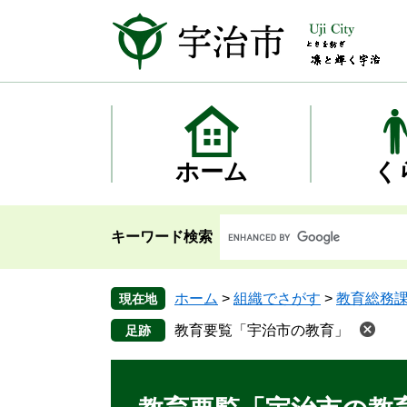
ペ
メ
ー
ニ
ジ
ュ
の
ー
先
を
頭
飛
で
ば
す
し
ホーム
く
。
て
本
文
キーワード検索
へ
ホーム
>
組織でさがす
>
教育総務
現在地
教育要覧「宇治市の教育」
本
文