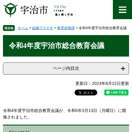
ペ
メ
ー
ニ
ジ
ュ
の
ー
先
を
ホーム
>
組織でさがす
>
教育総務課
>
令和4年度宇治市総合教育会議
現在地
頭
飛
本
で
ば
文
令和4年度宇治市総合教育会議
す
し
。
て
本
文
ページ内目次
へ
更新日：2023年8月22日更新
令和4年度宇治市総合教育会議が、令和5年3月13日（月曜日）に開
催されました。