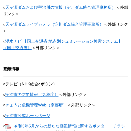
○
天ヶ瀬ダムおよび宇治川の情報（淀川ダム統合管理事務所）
＜外部
リンク＞
○
天ヶ瀬ダムライブカメラ（淀川ダム統合管理事務所）
＜外部リンク
＞
○
浸水ナビ 【国土交通省 地点別シュミレーション検索システム】
（国土交通省）
＜外部リンク＞
避難情報
○テレビ（NHK総合dボタン）
○
宇治市の防災情報（気象庁）
＜外部リンク＞
○
きょうと危機管理Web（京都府）
＜外部リンク＞
○
宇治市公式ホームページ
○
令和3年5月からの新たな避難情報に関するポスター・チラシ