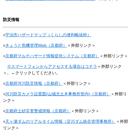
防災情報
○
宇治市ハザードマップ（くらしの便利帳抜粋）
○
きょうと危機管理Web（京都府）
＜外部リンク＞
○
京都府マルチハザード情報提供システム（京都府）
＜外部リンク＞
※スマートフォンからアクセスする場合はコチラ
＜外部リンク
＞
。←クリックしてください。
○
京都府河川防災情報（京都府）
＜外部リンク＞
○
河川防災カメラ設置図(山城北土木事務所管内)（京都府）
＜外部リ
ンク＞
○
京都府土砂災害警戒情報（京都府）
＜外部リンク＞
○
天ヶ瀬ダムのリアルタイム情報（淀川ダム統合管理事務所）
＜外部
リンク＞