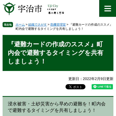
ペ
メ
ー
ニ
ジ
ュ
の
ー
先
を
ホーム
>
組織でさがす
>
危機管理室
>
『避難カードの作成のススメ』
現在地
町内会で避難するタイミングを共有しましょう！
頭
飛
で
ば
本
す
し
文
『避難カードの作成のススメ』町
。
て
本
内会で避難するタイミングを共有
文
しましょう！
へ
更新日：2022年2月9日更新
浸水被害・土砂災害から早めの避難を！町内会
で避難するタイミングを共有しましょう！