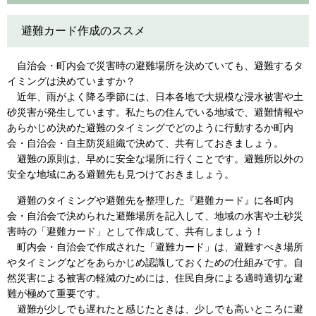
避難カード作成のススメ
自治会・町内会で災害時の避難場所を決めていても、避難するタ
イミングは決めていますか？
近年、雨がよく降る季節には、日本各地で大規模な浸水被害や土
砂災害が発生しています。私たちの住んでいる地域で、避難情報や
あらかじめ決めた避難のタイミングでどのように行動するか町内
会・自治会・自主防災組織で決めて、共有しておきましょう。
避難の原則は、早めに安全な場所に行くことです。避難所以外の
安全な地域にある避難先も見つけておきましょう。
避難のタイミングや避難先を整理した『避難カード』に各町内
会・自治会で決められた避難場所を記入して、地域の水害や土砂災
害時の「避難カード」として作成して、共有しましょう！
町内会・自治会で作成された「避難カード」は、避難すべき場所
やタイミングなどをあらかじめ認識しておくための仕組みです。自
然災害による被害の軽減のためには、住民自身による適時適切な避
難が極めて重要です。
避難が少しでも遅れたと感じたときは、少しでも高いところに避