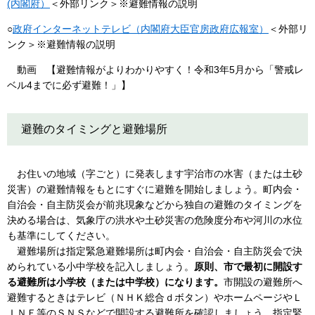
(内閣府）
＜外部リンク＞
※避難情報の説明
○
政府インターネットテレビ（内閣府大臣官房政府広報室）
＜外部リ
ンク＞
※避難情報の説明
動画 【避難情報がよりわかりやすく！令和3年5月から「警戒レ
ベル4までに必ず避難！」】
避難のタイミングと避難場所
お住いの地域（字ごと）に発表します宇治市の水害（または土砂
災害）の避難情報をもとにすぐに避難を開始しましょう。町内会・
自治会・自主防災会が前兆現象などから独自の避難のタイミングを
決める場合は、気象庁の洪水や土砂災害の危険度分布や河川の水位
も基準にしてください。
避難場所は指定緊急避難場所は町内会・自治会・自主防災会で決
められている小中学校を記入しましょう。
原則、市で最初に開設す
る避難所は小学校（または中学校）になります。
市開設の避難所へ
避難するときはテレビ（ＮＨＫ総合ｄボタン）やホームページやＬ
ＩＮＥ等のＳＮＳなどで開設する避難所を確認しましょう。指定緊