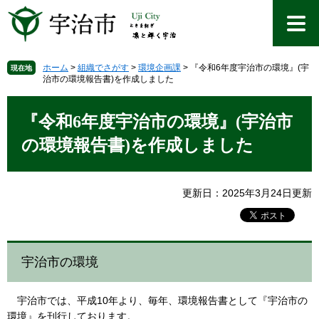
ペ
メ
ー
ニ
ジ
ュ
の
ー
先
を
ホーム
>
組織でさがす
>
環境企画課
>
『令和6年度宇治市の環境』(宇
現在地
治市の環境報告書)を作成しました
頭
飛
で
ば
本
す
し
文
『令和6年度宇治市の環境』(宇治市
。
て
本
の環境報告書)を作成しました
文
へ
更新日：2025年3月24日更新
宇治市の環境
宇治市では、平成10年より、毎年、環境報告書として『宇治市の
環境』を刊行しております。