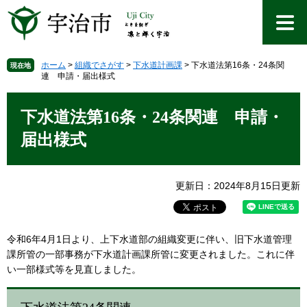
ペ
メ
ー
ニ
ジ
ュ
の
ー
先
を
ホーム
>
組織でさがす
>
下水道計画課
>
下水道法第16条・24条関
現在地
連 申請・届出様式
頭
飛
で
ば
本
す
し
文
下水道法第16条・24条関連 申請・
。
て
本
届出様式
文
へ
更新日：2024年8月15日更新
令和6年4月1日より、上下水道部の組織変更に伴い、旧下水道管理
課所管の一部事務が下水道計画課所管に変更されました。これに伴
い一部様式等を見直しました。