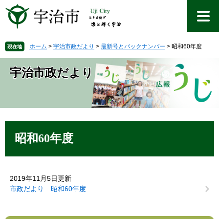
ペ
メ
ー
ニ
ジ
ュ
の
ー
先
を
ホーム
>
宇治市政だより
>
最新号とバックナンバー
>
昭和60年度
現在地
頭
飛
で
ば
宇治市政だより
す
し
。
て
本
文
へ
本
文
昭和60年度
2019年11月5日更新
市政だより 昭和60年度