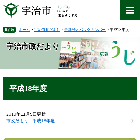
ペ
メ
ー
ニ
ジ
ュ
の
ー
先
を
ホーム
>
宇治市政だより
>
最新号とバックナンバー
>
平成18年度
現在地
頭
飛
で
ば
宇治市政だより
す
し
。
て
本
文
へ
本
文
平成18年度
2019年11月5日更新
市政だより 平成18年度