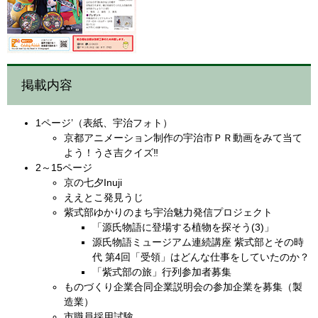
掲載内容
1ページ’（表紙、宇治フォト）
京都アニメーション制作の宇治市ＰＲ動画をみて当て
よう！うさ吉クイズ‼
2～15ページ
京の七夕Inuji
ええとこ発見うじ
紫式部ゆかりのまち宇治魅力発信プロジェクト
「源氏物語に登場する植物を探そう(3)」
源氏物語ミュージアム連続講座 紫式部とその時
代 第4回「受領」はどんな仕事をしていたのか？
「紫式部の旅」行列参加者募集
ものづくり企業合同企業説明会の参加企業を募集（製
造業）
市職員採用試験