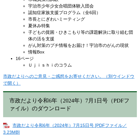
宇治市少年少女合唱団体験入団会
認知症家族支援プログラム（全6回）
市長とにぎわいミーティング
夏休み特集
子どもの貧困・ひきこもり等の課題解決に取り組む団
体の活を支援
がん対策のプチ情報をお届け！宇治市のがんの現状
情報Box​​
16ページ
Ｕｊｉｓｈｉのコラム
市政だよりへのご意見・ご感想をお寄せください。（別ウインドウ
で開く）
市政だより令和6年（2024年）7月1日号（PDFフ
ァイル）のダウンロード
市政だより令和6年（2024年）7月15日号 [PDFファイル／
3.23MB]