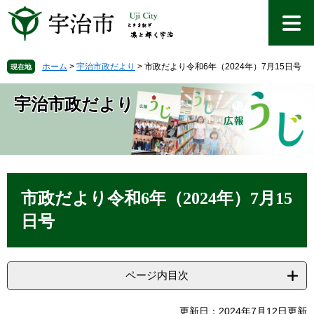
ペ
メ
ー
ニ
ジ
ュ
の
ー
先
を
ホーム
>
宇治市政だより
>
市政だより令和6年（2024年）7月15日号
現在地
頭
飛
で
ば
宇治市政だより
す
し
。
て
本
文
へ
本
文
市政だより令和6年（2024年）7月15
日号
ページ内目次
更新日：2024年7月12日更新