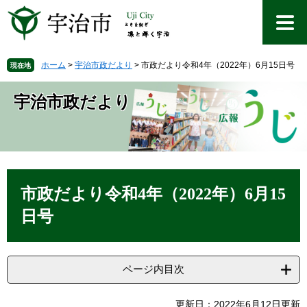
ペ
メ
ー
ニ
ジ
ュ
の
ー
先
を
ホーム
>
宇治市政だより
>
市政だより令和4年（2022年）6月15日号
現在地
頭
飛
で
ば
宇治市政だより
す
し
。
て
本
文
へ
本
文
市政だより令和4年（2022年）6月15
日号
ページ内目次
更新日：2022年6月12日更新