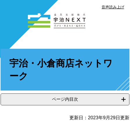
音声読み上げ
ペ
メ
ー
ニ
ジ
ュ
の
ー
先
を
頭
飛
で
本
ば
す
文
し
宇治・小倉商店ネットワ
。
て
本
ーク
文
へ
ページ内目次
更新日：2023年9月29日更新