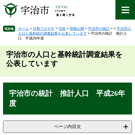
ペ
メ
ー
ニ
ジ
ュ
の
ー
先
を
ホーム
>
分類でさがす
>
市政
>
情報公開
>
宇治市の統計
>
>
宇治市の
現在地
人口と基幹統計調査結果を公表しています
>
宇治市の統計 推計人
頭
飛
口 平成26年度
で
ば
す
し
宇治市の人口と基幹統計調査結果を
。
て
本
公表しています
文
へ
本
文
宇治市の統計 推計人口 平成26年
度
ページ内目次