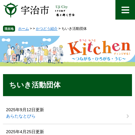
ペ
メ
ー
ニ
ジ
ュ
の
ー
先
を
ホーム
>
>
かつどう紹介
>
ちいき活動団体
現在地
頭
飛
で
ば
す
し
。
て
本
文
へ
本
文
ちいき活動団体
2025年9月12日更新
あらたなとびら
2025年4月25日更新