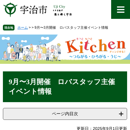
ペ
メ
ー
ニ
ジ
ュ
の
ー
先
を
ホーム
>
>
9月〜3月開催 ロバスタッフ主催イベント情報
現在地
頭
飛
で
ば
す
し
。
て
本
文
へ
本
文
9月〜3月開催 ロバスタッフ主催
イベント情報
ページ内目次
更新日：2025年9月1日更新