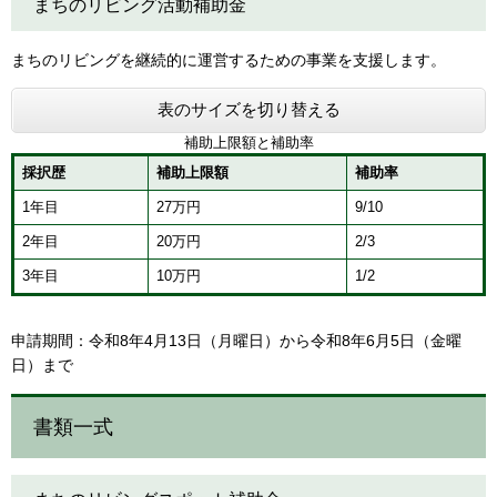
まちのリビング活動補助金
まちのリビングを継続的に運営するための事業を支援します。
表のサイズを切り替える
補助上限額と補助率
採択歴
補助上限額
補助率
1年目
27万円
9/10
2年目
20万円
2/3
3年目
10万円
1/2
申請期間：令和8年4月13日（月曜日）から令和8年6月5日（金曜
日）まで
書類一式