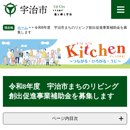
ペ
メ
ー
ニ
ジ
ュ
の
ー
先
を
ホーム
>
>
令和8年度 宇治市まちのリビング創出促進事業補助金を募
現在地
集します
頭
飛
で
ば
す
し
。
て
本
文
へ
本
文
令和8年度 宇治市まちのリビング
創出促進事業補助金を募集します
ページ内目次